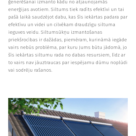
ģenerēšanai izmanto kādu no atjaunojamās
enerģijas avotiem. Siltums tiek radīts efektīvi un tai
pašā laikā saudzējot dabu, kas šīs iekārtas padara par
efektīvu un videi un cilvēkam draudzīgu siltuma
ieguves veidu. Siltumsūkņu izmantošanas
priekšrocības ir dažādas, piemēram, kurināmā iegāde
vairs nebūs problēma, par kuru Jums būtu jādomā, jo
šīs iekārtas siltumu rada no dabas resursiem, līdz ar
to vairs nav jāuztraucas par iespējamu dūmu noplūdi
vai sodrēju rašanos.