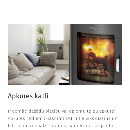
Apkures katli
Ir domāti dažādu platību vai apjomu telpu apkurei.
Apkures katliem (krāsnīm) TMF ir lielisks dizains un
labi tehniskie raksturojumi, pārliecinieties par to