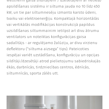
Westherm gaisa sildītājiem / dzesētājiem ar netiešo
apsildīšanas sistēmu ir siltuma jauda no 10 līdz 450
kW, un tie par siltumnesēju izmanto karsto ūdeni,
tvaiku vai elektroenerģiju. Kompaktajā horizontālās
vai vertikālās modifikācijas konstrukcijā papildus
uzsildīšanas siltummainim ietilpst arī divu ātrumu
ventilators un noteiktas konfigurācijas gaisa
sadalītājs - ar regulējamo žalūziju, ar divu virzienu
deflektoru (“siltuma aizsega” tips). Pateicoties
iespējai variēt uzstādīšanu, konfigurāciju un opcijas
sildītāji/dzesētāji atrod pielietojumu sabiedriskajās
ēkās, darbnīcās, tirdzniecības centros, ēdnīcās,
siltumnīcās, sporta zālēs utt.