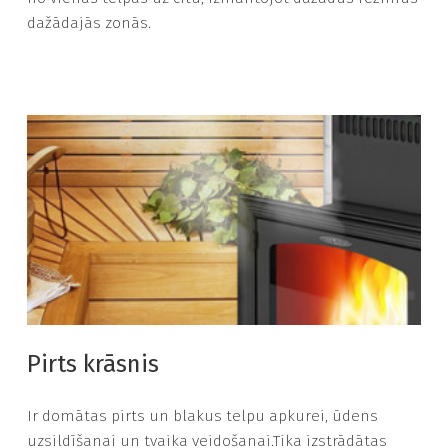
dažādajās zonās.
Pirts krāsnis
Ir domātas pirts un blakus telpu apkurei, ūdens
uzsildīšanai un tvaika veidošanai.Tika izstrādātas