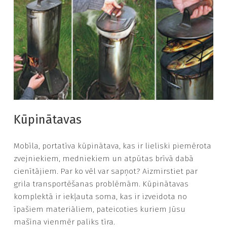
Kūpinātavas
Mobīla, portatīva kūpinātava, kas ir lieliski piemērota
zvejniekiem, medniekiem un atpūtas brīvā dabā
cienītājiem. Par ko vēl var sapņot? Aizmirstiet par
grila transportēšanas problēmām. Kūpinātavas
komplektā ir iekļauta soma, kas ir izveidota no
īpašiem materiāliem, pateicoties kuriem Jūsu
mašīna vienmēr paliks tīra.