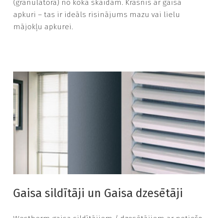
(granulatorā) no koka skaidām. Krāsnis ar gaisa
apkuri – tas ir ideāls risinājums mazu vai lielu
mājokļu apkurei.
Gaisa sildītāji un Gaisa dzesētāji