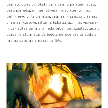
pamatojoties uz lokālu un ārzemju paraugu izpēti,
pašu pieredzi, un ņemot vērā mūsu klientu, kas ir
lieli krievu pirts cienītāji, vēlmes. Krāsns sildīšanas
virsmas (kurtuve, siltuma kabatas u.c.), kas visvairāk
ir pakļautas termiskai iedarbībai, tiek izgatavotas no
dārga karstumizturīgā leģētā nerūsējošā tērauda ar
hroma saturu nemazāk kā 16%.