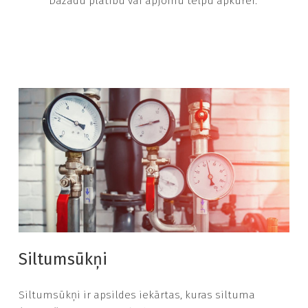
Dažādu platību vai apjomu telpu apkurei.
Siltumsūkņi
Siltumsūkņi ir apsildes iekārtas, kuras siltuma