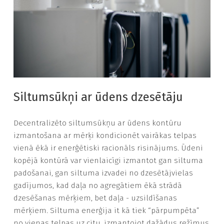
Siltumsūkņi ar ūdens dzesētāju
Decentralizēto siltumsūkņu ar ūdens kontūru
izmantošana ar mērķi kondicionēt vairākas telpas
vienā ēkā ir enerģētiski racionāls risinājums. Ūdeni
kopējā kontūrā var vienlaicīgi izmantot gan siltuma
padošanai, gan siltuma izvadei no dzesētājvielas
gadījumos, kad daļa no agregātiem ēkā strādā
dzesēšanas mērķiem, bet daļa - uzsildīšanas
mērķiem. Siltuma enerģija it kā tiek “pārpumpēta”
no vienas telpas uz citu, izmantojot dažādus režīmus