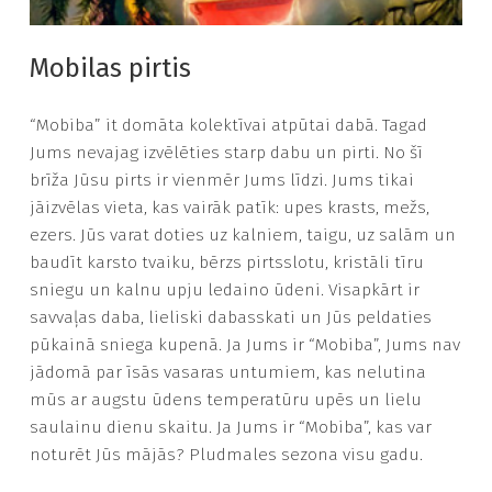
Mobilas pirtis
“Mobiba” it domāta kolektīvai atpūtai dabā. Tagad
Jums nevajag izvēlēties starp dabu un pirti. No šī
brīža Jūsu pirts ir vienmēr Jums līdzi. Jums tikai
jāizvēlas vieta, kas vairāk patīk: upes krasts, mežs,
ezers. Jūs varat doties uz kalniem, taigu, uz salām un
baudīt karsto tvaiku, bērzs pirtsslotu, kristāli tīru
sniegu un kalnu upju ledaino ūdeni. Visapkārt ir
savvaļas daba, lieliski dabasskati un Jūs peldaties
pūkainā sniega kupenā. Ja Jums ir “Mobiba”, Jums nav
jādomā par īsās vasaras untumiem, kas nelutina
mūs ar augstu ūdens temperatūru upēs un lielu
saulainu dienu skaitu. Ja Jums ir “Mobiba”, kas var
noturēt Jūs mājās? Pludmales sezona visu gadu.